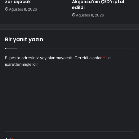
zorlaşacak
Akçansa’nın ÇED’i iptal
edildi
Ağustos 8, 2026
Ağustos 8, 2026
Bir yanıt yazın
E-posta adresiniz yayınlanmayacak.
Gerekli alanlar
*
ile
işaretlenmişlerdir
Y
o
r
u
m
*