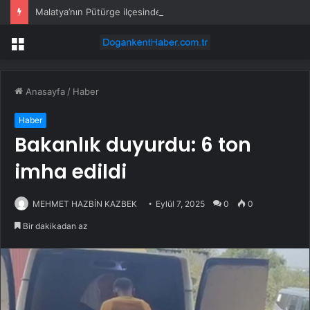
Malatya’nın Pütürge ilçesinde 4 büyüklüğünde deprem meydana geldi.
Menü
Anasayfa
/
Haber
Haber
Bakanlık duyurdu: 6 ton
imha edildi
MEHMET HAZBİN KAZBEK
Eylül 7, 2025
0
0
Bir dakikadan az