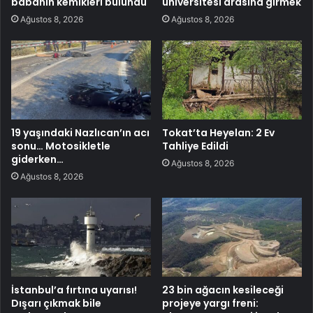
babanın kemikleri bulundu
üniversitesi arasına girmek
Ağustos 8, 2026
Ağustos 8, 2026
19 yaşındaki Nazlıcan’ın acı
Tokat’ta Heyelan: 2 Ev
sonu… Motosikletle
Tahliye Edildi
giderken…
Ağustos 8, 2026
Ağustos 8, 2026
İstanbul’a fırtına uyarısı!
23 bin ağacın kesileceği
Dışarı çıkmak bile
projeye yargı freni: