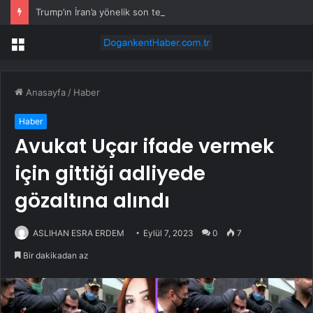
Trump’ın İran’a yönelik son tehdidinin ardından Avrupa’da dikkat çeken askeri hareketlilik
Menü
Anasayfa
/
Haber
Haber
Avukat Uçar ifade vermek
için gittiği adliyede
gözaltına alındı
ASLIHAN ESRA ERDEM
Eylül 7, 2023
0
7
Bir dakikadan az