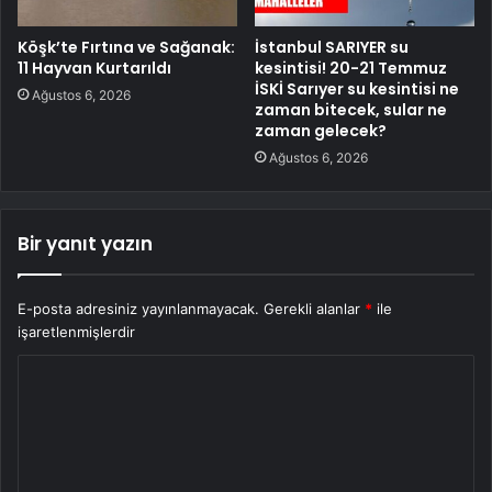
Köşk’te Fırtına ve Sağanak:
İstanbul SARIYER su
11 Hayvan Kurtarıldı
kesintisi! 20-21 Temmuz
İSKİ Sarıyer su kesintisi ne
Ağustos 6, 2026
zaman bitecek, sular ne
zaman gelecek?
Ağustos 6, 2026
Bir yanıt yazın
E-posta adresiniz yayınlanmayacak.
Gerekli alanlar
*
ile
işaretlenmişlerdir
Y
o
r
u