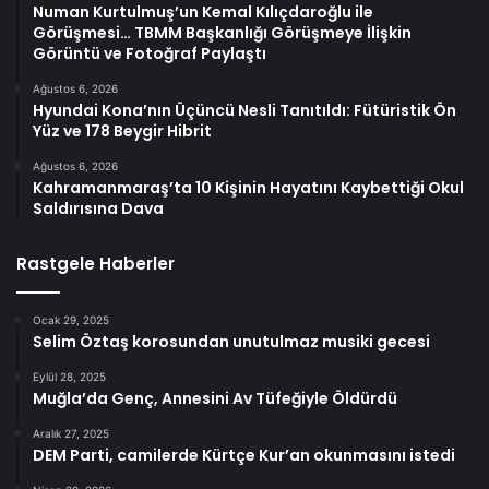
Numan Kurtulmuş’un Kemal Kılıçdaroğlu ile
Görüşmesi… TBMM Başkanlığı Görüşmeye İlişkin
Görüntü ve Fotoğraf Paylaştı
Ağustos 6, 2026
Hyundai Kona’nın Üçüncü Nesli Tanıtıldı: Fütüristik Ön
Yüz ve 178 Beygir Hibrit
Ağustos 6, 2026
Kahramanmaraş’ta 10 Kişinin Hayatını Kaybettiği Okul
Saldırısına Dava
Rastgele Haberler
Ocak 29, 2025
Selim Öztaş korosundan unutulmaz musiki gecesi
Eylül 28, 2025
Muğla’da Genç, Annesini Av Tüfeğiyle Öldürdü
Aralık 27, 2025
DEM Parti, camilerde Kürtçe Kur’an okunmasını istedi