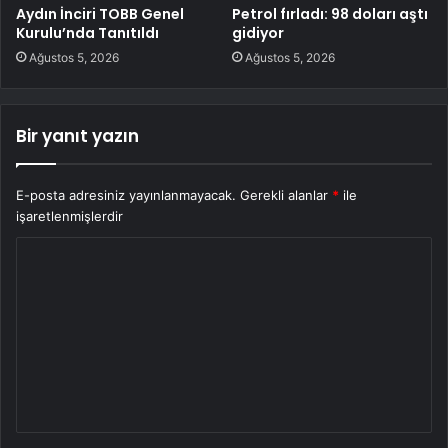
Aydın İnciri TOBB Genel
Petrol fırladı: 98 doları aştı
Kurulu’nda Tanıtıldı
gidiyor
Ağustos 5, 2026
Ağustos 5, 2026
Bir yanıt yazın
E-posta adresiniz yayınlanmayacak.
Gerekli alanlar
*
ile
işaretlenmişlerdir
Y
o
r
u
m
*