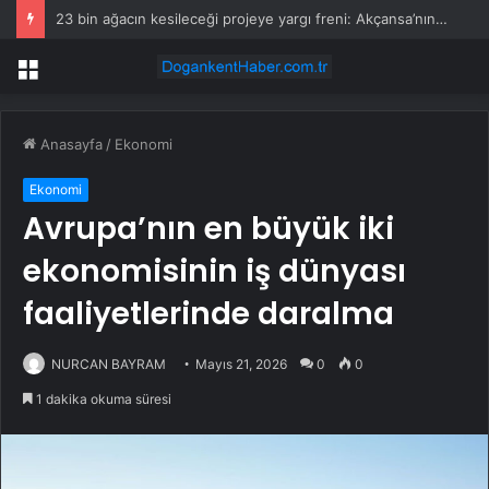
Seyir tepesinde 3 kişiyi katletti: İfadesi ‘Pes’ dedirtti
Menü
Anasayfa
/
Ekonomi
Ekonomi
Avrupa’nın en büyük iki
ekonomisinin iş dünyası
faaliyetlerinde daralma
NURCAN BAYRAM
Mayıs 21, 2026
0
0
1 dakika okuma süresi