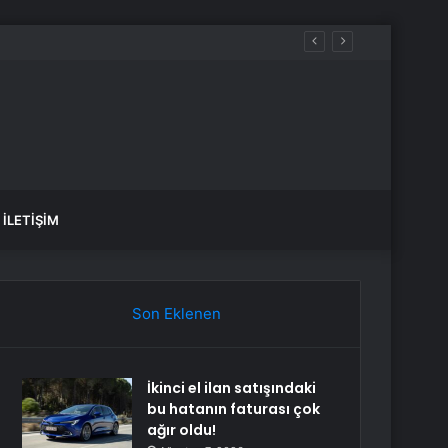
İLETIŞIM
Son Eklenen
İkinci el ilan satışındaki
bu hatanın faturası çok
ağır oldu!