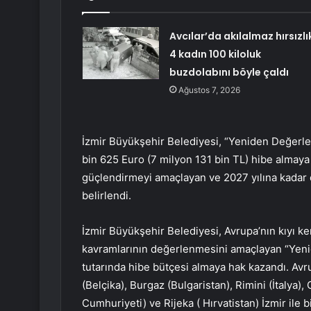
Avcılar’da akılalmaz hırsızlı
4 kadın 100 kiloluk
buzdolabını böyle çaldı
Ağustos 7, 2026
İzmir Büyükşehir Belediyesi, “Yeniden Değer
bin 625 Euro (7 milyon 131 bin TL) hibe almaya 
güçlendirmeyi amaçlayan ve 2027 yılına kadar 
belirlendi.
İzmir Büyükşehir Belediyesi, Avrupa’nın kıyı ken
kavramlarının değerlenmesini amaçlayan “Yen
tutarında hibe bütçesi almaya hak kazandı. Avr
(Belçika), Burgaz (Bulgaristan), Rimini (İtalya
Cumhuriyeti) ve Rijeka ( Hırvatistan) İzmir ile b