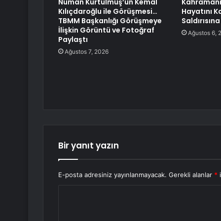
Numan Kurtulmuş’un Kemal
Kahramanma
Kılıçdaroğlu ile Görüşmesi…
Hayatını K
TBMM Başkanlığı Görüşmeye
Saldırısın
İlişkin Görüntü ve Fotoğraf
Ağustos 6, 
Paylaştı
Ağustos 7, 2026
Bir yanıt yazın
E-posta adresiniz yayınlanmayacak.
Gerekli alanlar
*
i
Y
o