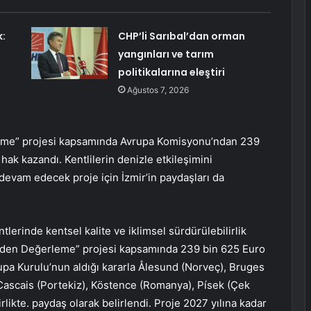
k:
CHP’li Sarıbal’dan orman
yangınları ve tarım
politikalarına eleştiri
Ağustos 7, 2026
leme” projesi kapsamında Avrupa Komisyonu’ndan 239
hak kazandı. Kentlilerin denizle etkileşimini
devam edecek proje için İzmir’in paydaşları da
tlerinde kentsel kalite ve iklimsel sürdürülebilirlik
iden Değerleme” projesi kapsamında 239 bin 625 Euro
upa Kurulu’nun aldığı kararla Ålesund (Norveç), Bruges
), Cascais (Portekiz), Köstence (Romanya), Písek (Çek
irlikte. paydaş olarak belirlendi. Proje 2027 yılına kadar