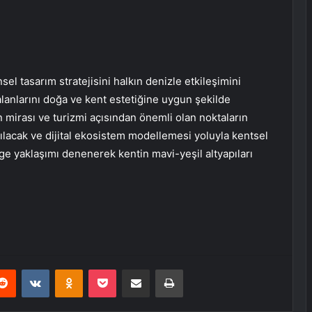
l tasarım stratejisini halkın denizle etkileşimini
 alanlarını doğa ve kent estetiğine uygun şekilde
 mirası ve turizmi açısından önemli olan noktaların
pılacak ve dijital ekosistem modellemesi yoluyla kentsel
lge yaklaşımı denenerek kentin mavi-yeşil altyapıları
erest
Reddit
VKontakte
Odnoklassniki
Pocket
E-Posta ile paylaş
Yazdır