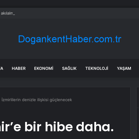
a akılalmaz hırsızlık: 4 kadın 100 kiloluk buzdolabını böyle çaldı
FA
HABER
EKONOMI
SAĞLIK
TEKNOLOJI
YAŞAM
 İzmirlilerin denizle ilişkisi güçlenecek
r’e bir hibe daha.