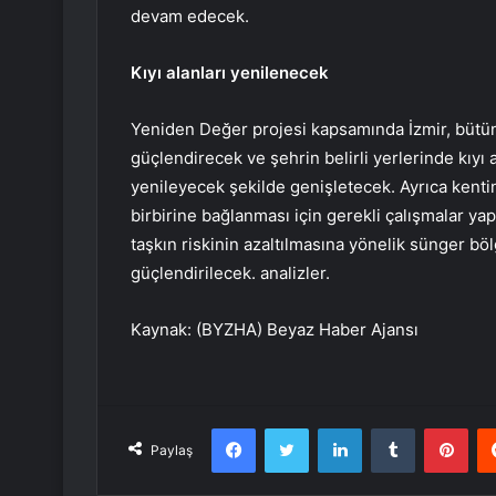
devam edecek.
Kıyı alanları yenilenecek
Yeniden Değer projesi kapsamında İzmir, bütünse
güçlendirecek ve şehrin belirli yerlerinde kıyı
yenileyecek şekilde genişletecek. Ayrıca kentin
birbirine bağlanması için gerekli çalışmalar ya
taşkın riskinin azaltılmasına yönelik sünger bö
güçlendirilecek. analizler.
Kaynak: (BYZHA) Beyaz Haber Ajansı
Facebook
Twitter
LinkedIn
Tumblr
Pint
Paylaş