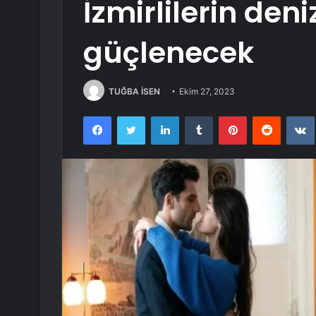
İzmirlilerin deniz
güçlenecek
TUĞBA İSEN
Ekim 27, 2023
Facebook
Twitter
LinkedIn
Tumblr
Pinterest
Reddit