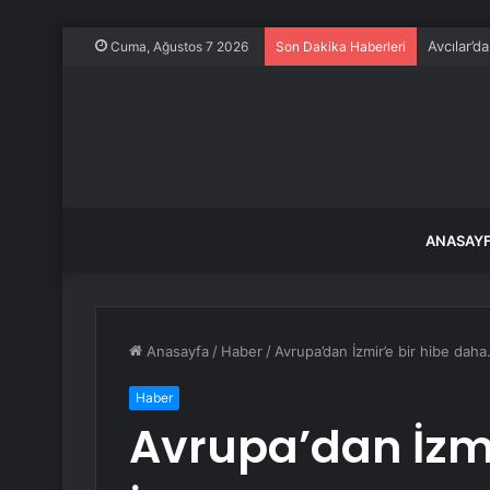
Avcılar’d
Cuma, Ağustos 7 2026
Son Dakika Haberleri
ANASAY
Anasayfa
/
Haber
/
Avrupa’dan İzmir’e bir hibe daha.
Haber
Avrupa’dan İzmi