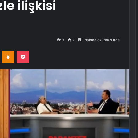
le ilişkisi
0
7
1 dakika okuma süresi
VKontakte
Odnoklassniki
Pocket