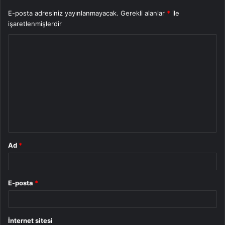
E-posta adresiniz yayınlanmayacak.
Gerekli alanlar
*
ile
işaretlenmişlerdir
Y
o
r
u
m
*
Ad
*
E-posta
*
İnternet sitesi