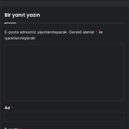
Bir yanıt yazın
E-posta adresiniz yayınlanmayacak.
Gerekli alanlar
*
ile
işaretlenmişlerdir
Y
o
r
u
m
*
Ad
*