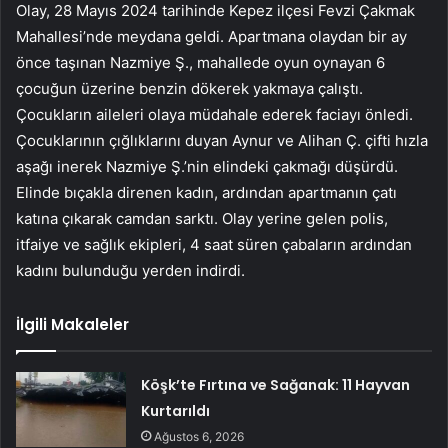
Olay, 28 Mayıs 2024 tarihinde Kepez ilçesi Fevzi Çakmak
Mahallesi’nde meydana geldi. Apartmana olaydan bir ay
önce taşınan Nazmiye Ş., mahallede oyun oynayan 6
çocuğun üzerine benzin dökerek yakmaya çalıştı.
Çocukların aileleri olaya müdahale ederek faciayı önledi.
Çocuklarının çığlıklarını duyan Aynur ve Alihan Ç. çifti hızla
aşağı inerek Nazmiye Ş.’nin elindeki çakmağı düşürdü.
Elinde bıçakla direnen kadın, ardından apartmanın çatı
katına çıkarak camdan sarktı. Olay yerine gelen polis,
itfaiye ve sağlık ekipleri, 4 saat süren çabaların ardından
kadını bulunduğu yerden indirdi.
İlgili Makaleler
Köşk’te Fırtına ve Sağanak: 11 Hayvan
Kurtarıldı
Ağustos 6, 2026