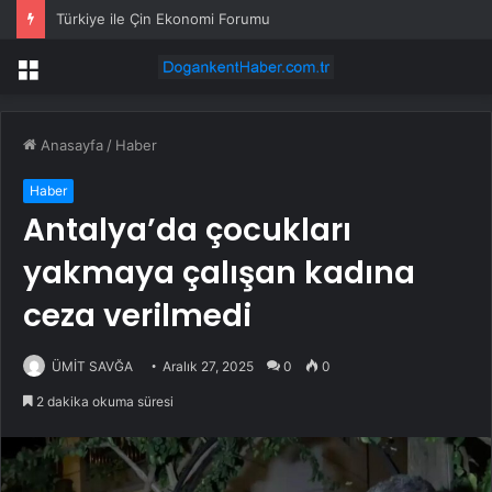
Türkiye ile Çin Ekonomi Forumu
Menü
Anasayfa
/
Haber
Haber
Antalya’da çocukları
yakmaya çalışan kadına
ceza verilmedi
ÜMİT SAVĞA
Aralık 27, 2025
0
0
2 dakika okuma süresi