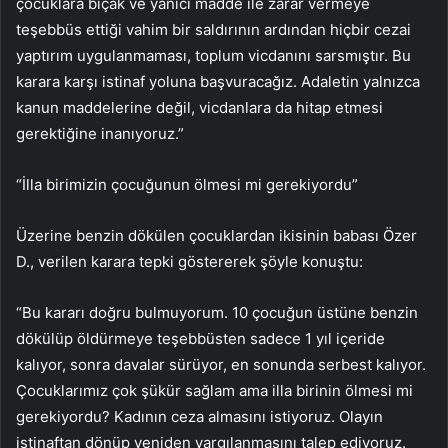
çocuklara bıçak ve yanıcı madde ile zarar vermeye
teşebbüs ettiği vahim bir saldırının ardından hiçbir cezai
yaptırım uygulanmaması, toplum vicdanını sarsmıştır. Bu
karara karşı istinaf yoluna başvuracağız. Adaletin yalnızca
kanun maddelerine değil, vicdanlara da hitap etmesi
gerektiğine inanıyoruz.”
“İlla birimizin çocuğunun ölmesi mi gerekiyordu”
Üzerine benzin dökülen çocuklardan ikisinin babası Özer
D., verilen karara tepki göstererek şöyle konuştu:
“Bu kararı doğru bulmuyorum. 10 çocuğun üstüne benzin
dökülüp öldürmeye teşebbüsten sadece 1 yıl içeride
kalıyor, sonra davalar sürüyor, en sonunda serbest kalıyor.
Çocuklarımız çok şükür sağlam ama illa birinin ölmesi mi
gerekiyordu? Kadının ceza almasını istiyoruz. Olayın
istinaftan dönüp yeniden yargılanmasını talep ediyoruz.