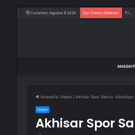
Frans
Cumartesi, Ağustos 8 2026
Son Dakika Haberleri
ANASAY
Anasayfa
/
Haber
/
Akhisar Spor Salonu Yükseliyor
Haber
Akhisar Spor Sa