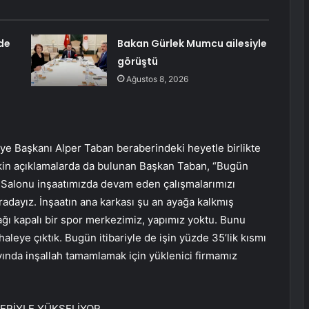
de
Bakan Gürlek Mumcu ailesiyle
görüştü
Ağustos 8, 2026
e Başkanı Alper Taban beraberindeki heyetle birlikte
işkin açıklamalarda da bulunan Başkan Taban, “Bugün
 Salonu inşaatımızda devam eden çalışmalarımızı
radayız. İnşaatın ana karkası şu an ayağa kalkmış
ğı kapalı bir spor merkezimiz, yapımız yoktu. Bunu
aleye çıktık. Bugün itibariyle de işin yüzde 35’lik kısmı
ında inşallah tamamlamak için yüklenici firmamız
ERİYLE YÜKSELİYOR