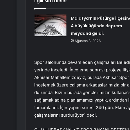
İlgili Makaleler
Malatya’nın Pütürge ilçesin
4 büyüklüğünde deprem
meydana geldi.
Ağustos 8, 2026
Spor salonunda devam eden çalışmaları Belediy
yerinde inceledi. İnceleme sonrası projeye il
Akhisar Mahallemizdeyiz, burada Akhisar Spor
incelemek üzere çalışma arkadaşlarımızla bir a
durumda. Bizim burada gençlerimizin kullanaca
sağlamak adına planlamamızı yaptık, ardından ih
tamamlandı. İşin yapım süresi 240 gün. Ekim ay
çalışmalarını sürdürüyor” dedi.
CUMHURBAŞKANI VE SPOR BAKANI DESTEKL