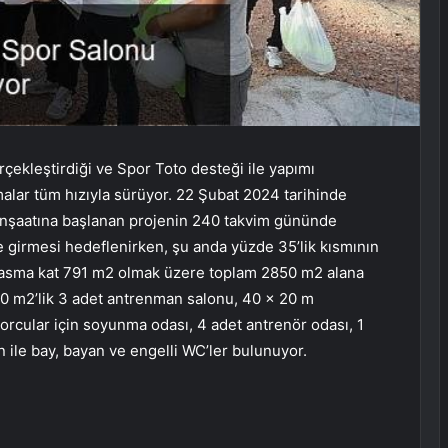
rçekleştirdiği ve Spor Toto desteği ile yapımı
alar tüm hızıyla sürüyor. 22 Şubat 2024 tarihinde
 inşaatına başlanan projenin 240 takvim gününde
 girmesi hedeflenirken, şu anda yüzde 35’lik kısmının
, asma kat 791 m2 olmak üzere toplam 2850 m2 alana
10 m2’lik 3 adet antrenman salonu, 40 x 20 m
porcular için soyunma odası, 4 adet antrenör odası, 1
n ile bay, bayan ve engelli WC’ler bulunuyor.