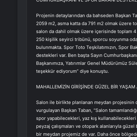
Projenin detaylarından da bahseden Başkan T
2059 m2, asma katta da 791 m2 olmak üzere top
salon da dahil olmak üzere içerisinde toplam 4
250 kişilik seyirci tribünü, sporcu soyunma odal
bulunmakta. Spor Toto Teşkilatımızın, Spor B
destekleri var. Ben başta Sayın Cumhurbaşkan
Başkanımıza, Yatırımlar Genel Müdürümüz Süle
teşekkür ediyorum” diye konuştu.
MAHALLEMİZİN GİRİŞİNDE GÜZEL BİR YAŞAM
Salon ile birlikte planlanan meydan projesinin 
vurgulayan Başkan Taban, “Salon tamamlandığın
spor yapabilecekleri, yaz kış kullanabilecekler
peyzaj çalışmaları ve otopark alanlarıyla güzel
bir meydan projemiz de var. Daha önce bölgede 