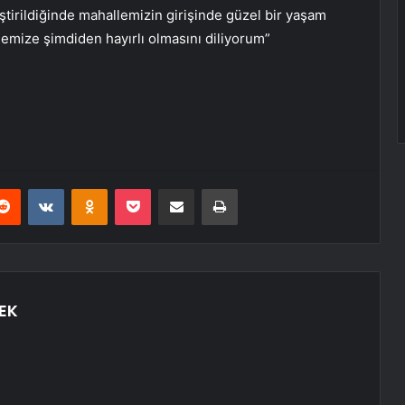
ştirildiğinde mahallemizin girişinde güzel bir yaşam
lemize şimdiden hayırlı olmasını diliyorum”
erest
Reddit
VKontakte
Odnoklassniki
Pocket
E-Posta ile paylaş
Yazdır
EK