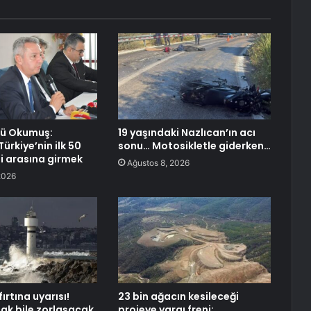
rü Okumuş:
19 yaşındaki Nazlıcan’ın acı
ürkiye’nin ilk 50
sonu… Motosikletle giderken…
si arasına girmek
Ağustos 8, 2026
2026
ırtına uyarısı!
23 bin ağacın kesileceği
mak bile zorlaşacak
projeye yargı freni: