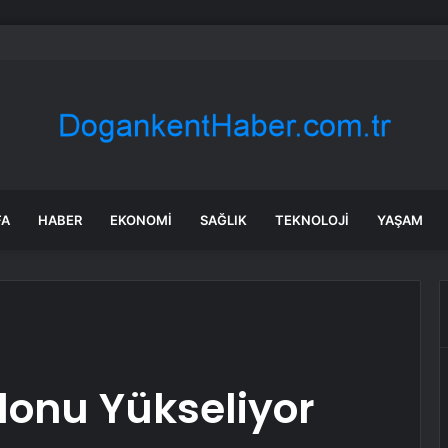
a’daki yangınlarda 4 itfaiye eri hayatını kaybetti
FA
HABER
EKONOMI
SAĞLIK
TEKNOLOJI
YAŞAM
lonu Yükseliyor