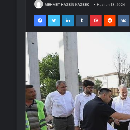
MEHMET HAZBİN KAZBEK
Haziran 13, 2024
Facebook
Twitter
LinkedIn
Tumblr
Pinterest
Reddit