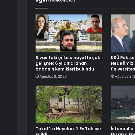
Sivas’taki çifte cinayette şok
KSÜ Rektö
gelişme: 6 yıldır aranan
Hedefimiz T
babanın kemikleri bulundu
üniversite
Ağustos 8, 2026
Ağustos 8, 
Tokat’ta Heyelan: 2 Ev Tahliye
İstanbul’a f
Edildi
Dışarı çık