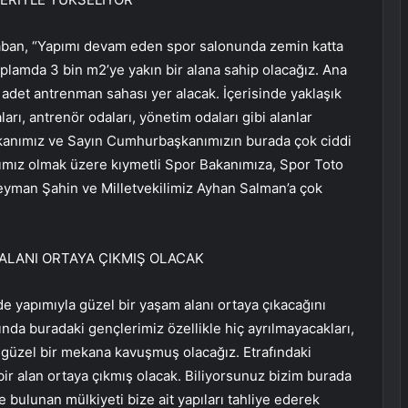
aban, “Yapımı devam eden spor salonunda zemin katta
lamda 3 bin m2’ye yakın bir alana sahip olacağız. Ana
 adet antrenman sahası yer alacak. İçerisinde yaklaşık
arı, antrenör odaları, yönetim odaları gibi alanlar
akanımız ve Sayın Cumhurbaşkanımızın burada çok ciddi
ımız olmak üzere kıymetli Spor Bakanımıza, Spor Toto
yman Şahin ve Milletvekilimiz Ayhan Salman’a çok
 ALANI ORTAYA ÇIKMIŞ OLACAK
de yapımıyla güzel bir yaşam alanı ortaya çıkacağını
da buradaki gençlerimiz özellikle hiç ayrılmayacakları,
i güzel bir mekana kavuşmuş olacağız. Etrafındaki
 bir alan ortaya çıkmış olacak. Biliyorsunuz bizim burada
bulunan mülkiyeti bize ait yapıları tahliye ederek