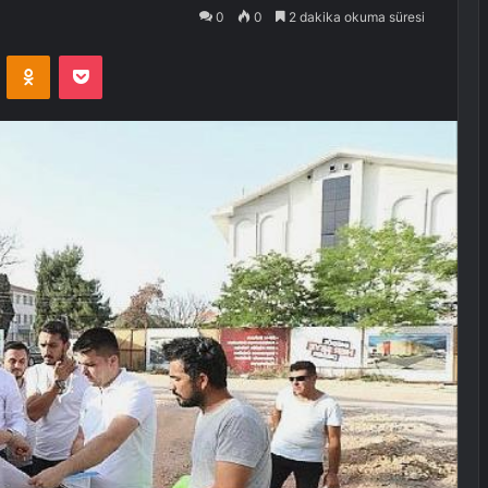
0
0
2 dakika okuma süresi
VKontakte
Odnoklassniki
Pocket