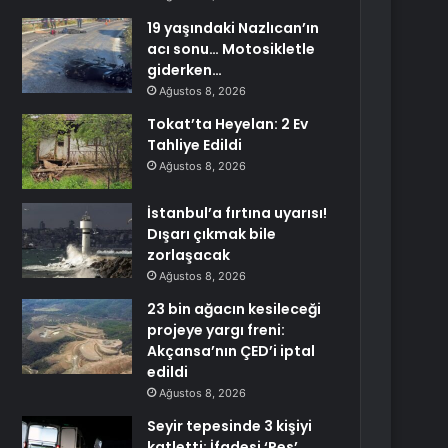
19 yaşındaki Nazlıcan’ın
acı sonu… Motosikletle
giderken…
Ağustos 8, 2026
Tokat’ta Heyelan: 2 Ev
Tahliye Edildi
Ağustos 8, 2026
İstanbul’a fırtına uyarısı!
Dışarı çıkmak bile
zorlaşacak
Ağustos 8, 2026
23 bin ağacın kesileceği
projeye yargı freni:
Akçansa’nın ÇED’i iptal
edildi
Ağustos 8, 2026
Seyir tepesinde 3 kişiyi
katletti: İfadesi ‘Pes’