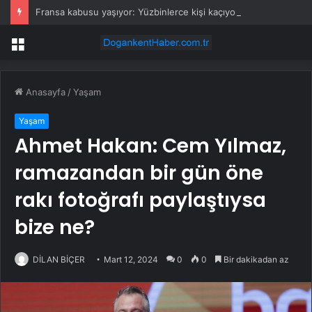
Fransa kabusu yaşıyor: Yüzbinlerce kişi kaçıyor alevler kovalıyor
Menü
Anasayfa
/
Yaşam
Yaşam
Ahmet Hakan: Cem Yılmaz,
ramazandan bir gün öne
rakı fotoğrafı paylaştıysa
bize ne?
DİLAN BİÇER
Mart 12, 2024
0
0
Bir dakikadan az