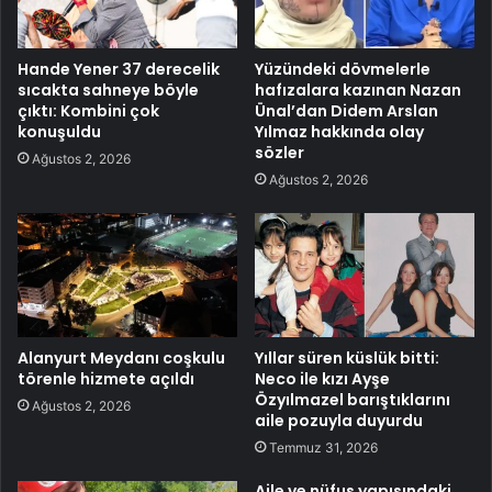
Hande Yener 37 derecelik
Yüzündeki dövmelerle
sıcakta sahneye böyle
hafızalara kazınan Nazan
çıktı: Kombini çok
Ünal’dan Didem Arslan
konuşuldu
Yılmaz hakkında olay
sözler
Ağustos 2, 2026
Ağustos 2, 2026
Alanyurt Meydanı coşkulu
Yıllar süren küslük bitti:
törenle hizmete açıldı
Neco ile kızı Ayşe
Özyılmazel barıştıklarını
Ağustos 2, 2026
aile pozuyla duyurdu
Temmuz 31, 2026
Aile ve nüfus yapısındaki