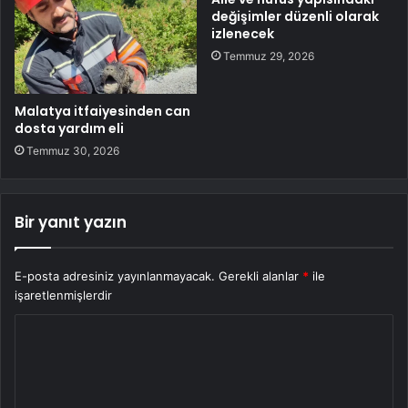
değişimler düzenli olarak
izlenecek
Temmuz 29, 2026
Malatya itfaiyesinden can
dosta yardım eli
Temmuz 30, 2026
Bir yanıt yazın
E-posta adresiniz yayınlanmayacak.
Gerekli alanlar
*
ile
işaretlenmişlerdir
Y
o
r