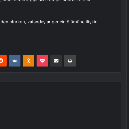
eden olurken, vatandaşlar gencin ölümüne ilişkin
erest
Reddit
VKontakte
Odnoklassniki
Pocket
E-Posta ile paylaş
Yazdır