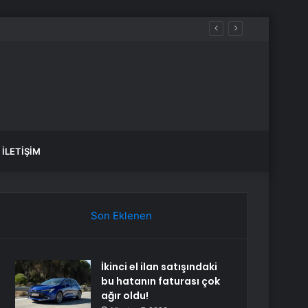
İLETIŞIM
Son Eklenen
İkinci el ilan satışındaki
bu hatanın faturası çok
ağır oldu!