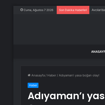
Avcılar’d
Cuma, Ağustos 7 2026
Son Dakika Haberleri
ANASAY
Anasayfa
/
Haber
/
Adıyaman’ı yasa boğan olay!
Haber
Adıyaman’ı yas