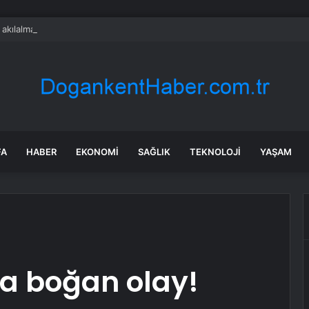
a akılalmaz hırsızlık: 4 kadın 100 kiloluk buzdolabını böyle çaldı
FA
HABER
EKONOMI
SAĞLIK
TEKNOLOJI
YAŞAM
a boğan olay!