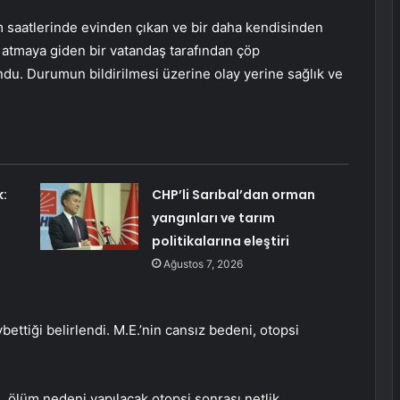
m saatlerinde evinden çıkan ve bir daha kendisinden
 atmaya giden bir vatandaş tarafından çöp
du. Durumun bildirilmesi üzerine olay yerine sağlık ve
k:
CHP’li Sarıbal’dan orman
yangınları ve tarım
politikalarına eleştiri
Ağustos 7, 2026
ettiği belirlendi. M.E.’nin cansız bedeni, otopsi
en, ölüm nedeni yapılacak otopsi sonrası netlik