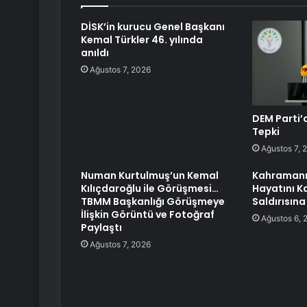
DİSK’in kurucu Genel Başkanı
Kemal Türkler 46. yılında
anıldı
Ağustos 7, 2026
DEM Parti’
Tepki
Ağustos 7, 
Numan Kurtulmuş’un Kemal
Kahramanma
Kılıçdaroğlu ile Görüşmesi…
Hayatını K
TBMM Başkanlığı Görüşmeye
Saldırısın
İlişkin Görüntü ve Fotoğraf
Ağustos 6, 
Paylaştı
Ağustos 7, 2026