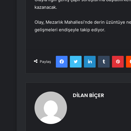
kazanacak.
Olay, Mezarlık Mahallesi’nde derin üzüntüye n
gelişmeleri endişeyle takip ediyor.
Facebook
Twitter
LinkedIn
Tumblr
Pint
Paylaş
DİLAN BİÇER