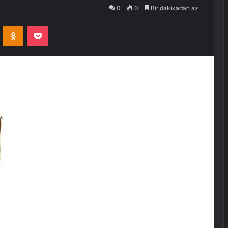
0
0
Bir dakikadan az
VKontakte
Odnoklassniki
Pocket