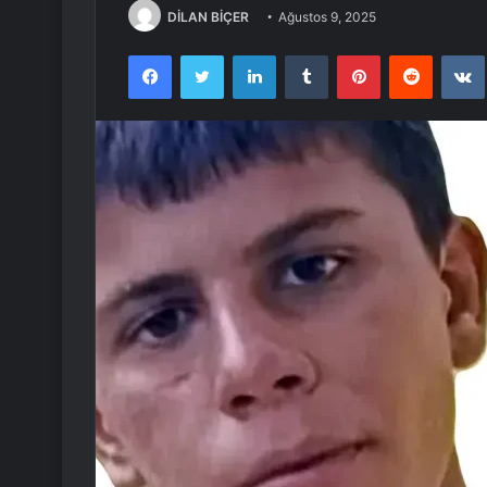
DİLAN BİÇER
Ağustos 9, 2025
Facebook
Twitter
LinkedIn
Tumblr
Pinterest
Reddit