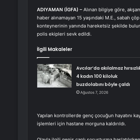
ADIYAMAN (İGFA) –
Alınan bilgiye göre, akşa
haber alınamayan 15 yaşındaki M.E., sabah çöp
konteynerinin yanında hareketsiz şekilde bulun
polis ekipleri sevk edildi.
İlgili Makaleler
Avcılar’da akılalmaz hırsızlı
4 kadın 100 kiloluk
buzdolabını böyle çaldı
Ağustos 7, 2026
Yapılan kontrollerde genç çocuğun hayatını kayb
işlemleri için hastane morguna kaldırıldı.
Olayla ilgili geniş çaplı soruşturma başlatılırk