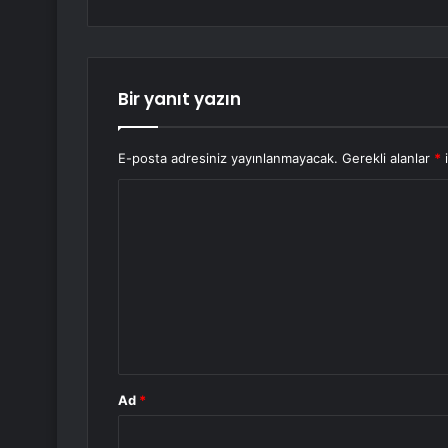
Bir yanıt yazın
E-posta adresiniz yayınlanmayacak.
Gerekli alanlar
*
i
Y
o
r
u
m
*
Ad
*