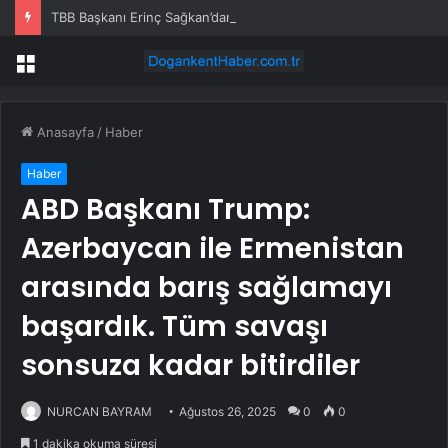
TBB Başkanı Erinç Sağkan’dan Özgür Özel’e ziyaret
Menü
Anasayfa
/
Haber
Haber
ABD Başkanı Trump:
Azerbaycan ile Ermenistan
arasında barış sağlamayı
başardık. Tüm savaşı
sonsuza kadar bitirdiler
NURCAN BAYRAM
Ağustos 26, 2025
0
0
1 dakika okuma süresi