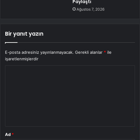
Paylaştı
Ağustos 7, 2026
Bir yanıt yazın
E-posta adresiniz yayınlanmayacak.
Gerekli alanlar
*
ile
işaretlenmişlerdir
Y
o
r
u
m
*
Ad
*