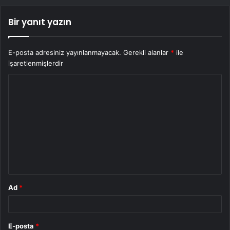
Bir yanıt yazın
E-posta adresiniz yayınlanmayacak.
Gerekli alanlar
*
ile
işaretlenmişlerdir
Y
o
r
u
m
*
Ad
*
E-posta
*