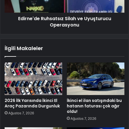
Edirne'de Ruhsatsız Silah ve Uyuşturucu
Operasyonu
İlgili Makaleler
2026 İlk Yarısında İkinci El
İkinci el ilan satışındaki bu
Araç Pazarında Durgunluk
hatanın faturası çok ağır
oldu!
Ağustos 7, 2026
Ağustos 7, 2026