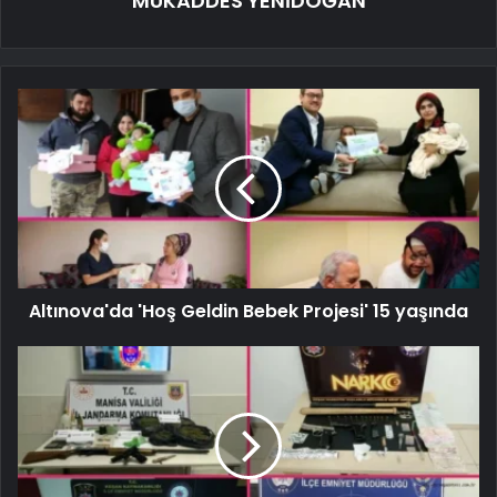
MUKADDES YENİDOĞAN
Altınova'da 'Hoş Geldin Bebek Projesi' 15 yaşında