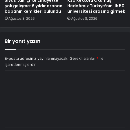
Sivas’taki çifte cinayette
KSÜ Rektörü Okumuş:
şok gelişme: 6 yıldır aranan
Hedefimiz Türkiye’nin ilk 50
babanın kemikleri bulundu
üniversitesi arasına girmek
Ağustos 8, 2026
Ağustos 8, 2026
Bir yanıt yazın
E-posta adresiniz yayınlanmayacak.
Gerekli alanlar
*
ile
işaretlenmişlerdir
Y
o
r
u
m
*