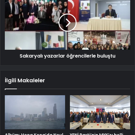
Sakaryalı yazarlar öğrencilerle buluştu
İlgili Makaleler
Albüm: Hong Kong’da Noul
YENİ Parti’nin MYK’sı belli