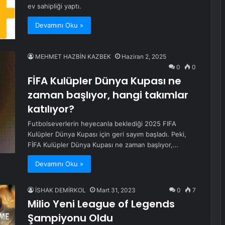
ev sahipliği yaptı.
Devamını Oku »
MEHMET HAZBİN KAZBEK
Haziran 2, 2025
0
0
FİFA Kulüpler Dünya Kupası ne
zaman başlıyor, hangi takımlar
katılıyor?
Futbolseverlerin heyecanla beklediği 2025 FIFA
Kulüpler Dünya Kupası için geri sayım başladı. Peki,
FİFA Kulüpler Dünya Kupası ne zaman başlıyor,…
Devamını Oku »
İSHAK DEMİRKOL
Mart 31, 2023
0
7
Milio Yeni League of Legends
Şampiyonu Oldu