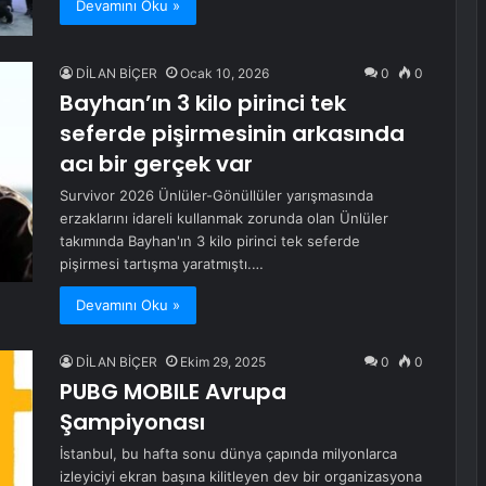
Devamını Oku »
DİLAN BİÇER
Ocak 10, 2026
0
0
Bayhan’ın 3 kilo pirinci tek
seferde pişirmesinin arkasında
acı bir gerçek var
Survivor 2026 Ünlüler-Gönüllüler yarışmasında
erzaklarını idareli kullanmak zorunda olan Ünlüler
takımında Bayhan'ın 3 kilo pirinci tek seferde
pişirmesi tartışma yaratmıştı.…
Devamını Oku »
DİLAN BİÇER
Ekim 29, 2025
0
0
PUBG MOBILE Avrupa
Şampiyonası
İstanbul, bu hafta sonu dünya çapında milyonlarca
izleyiciyi ekran başına kilitleyen dev bir organizasyona