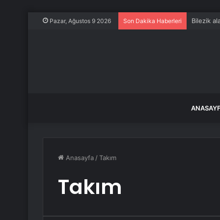
Tiran’da 
Pazar, Ağustos 9 2026
Son Dakika Haberleri
ANASAY
Anasayfa
/
Takım
Takım