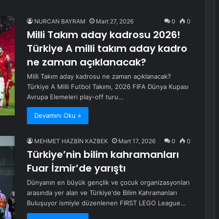
NURCAN BAYRAM
Mart 27, 2026
0
0
Milli Takım aday kadrosu 2026!
Türkiye A milli takım aday kadro
ne zaman açıklanacak?
Milli Takım aday kadrosu ne zaman açıklanacak?
Türkiye A Milli Futbol Takımı, 2026 FIFA Dünya Kupası
Avrupa Elemeleri play-off turu…
Devamını Oku »
MEHMET HAZBİN KAZBEK
Mart 17, 2026
0
0
Türkiye’nin bilim kahramanları
Fuar İzmir’de yarıştı
Dünyanın en büyük gençlik ve çocuk organizasyonları
arasında yer alan ve Türkiye'de Bilim Kahramanları
Buluşuyor ismiyle düzenlenen FIRST LEGO League…