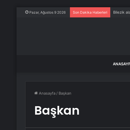
Tiran’da 
Pazar, Ağustos 9 2026
Son Dakika Haberleri
ANASAY
Anasayfa
/
Başkan
Başkan